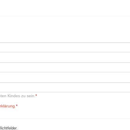
ten Kindes zu sein.
*
rklärung
.
*
ichtfelder.