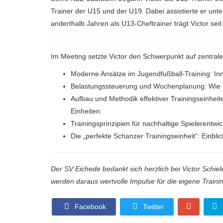
Trainer der U15 und der U19. Dabei assistierte er unt
anderthalb Jahren als U13-Cheftrainer trägt Victor seit
Im Meeting setzte Victor den Schwerpunkt auf zentr
Moderne Ansätze im Jugendfußball-Training: In
Belastungssteuerung und Wochenplanung: Wie T
Aufbau und Methodik effektiver Trainingseinheit
Einheiten.
Trainingsprinzipien für nachhaltige Spielerentwi
Die „perfekte Schanzer Trainingseinheit“: Einbli
Der SV Eichede bedankt sich herzlich bei Victor Schie
werden daraus wertvolle Impulse für die eigene Train
Facebook
Twitter