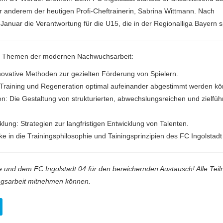
er anderem der heutigen Profi-Cheftrainerin, Sabrina Wittmann. Nach
 Januar die Verantwortung für die U15, die in der Regionalliga Bayern sp
ale Themen der modernen Nachwuchsarbeit:
novative Methoden zur gezielten Förderung von Spielern.
raining und Regeneration optimal aufeinander abgestimmt werden k
en: Die Gestaltung von strukturierten, abwechslungsreichen und zielfü
cklung: Strategien zur langfristigen Entwicklung von Talenten.
cke in die Trainingsphilosophie und Tainingsprinzipien des FC Ingolstadt
le und dem FC Ingolstadt 04 für den bereichernden Austausch! Alle Tei
ingsarbeit mitnehmen können.