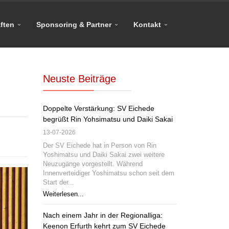
ften
Sponsoring & Partner
Kontakt
Neuste Beiträge
Doppelte Verstärkung: SV Eichede
begrüßt Rin Yohsimatsu und Daiki Sakai
13-07-2026
Der SV Eichede hat in Person von Rin
Yoshimatsu und Daiki Sakai zwei weitere
Neuzugänge vorgestellt. Während
Innenverteidiger Yoshimatsu schon seit dem
Start der...
Weiterlesen...
Nach einem Jahr in der Regionalliga:
Keenon Erfurth kehrt zum SV Eichede