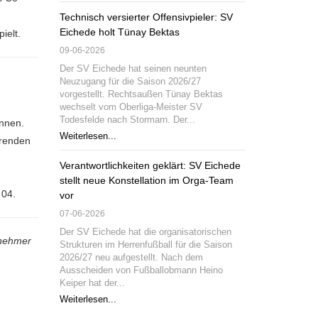
Technisch versierter Offensivpieler: SV
Eichede holt Tünay Bektas
ielt.
09-06-2026
Der SV Eichede hat seinen neunten
Neuzugang für die Saison 2026/27
vorgestellt. Rechtsaußen Tünay Bektas
wechselt vom Oberliga-Meister SV
Todesfelde nach Stormarn. Der...
önnen.
Weiterlesen...
hrenden
Verantwortlichkeiten geklärt: SV Eichede
stellt neue Konstellation im Orga-Team
 04.
vor
07-06-2026
Der SV Eichede hat die organisatorischen
lnehmer
Strukturen im Herrenfußball für die Saison
2026/27 neu aufgestellt. Nach dem
Ausscheiden von Fußballobmann Heino
Keiper hat der...
Weiterlesen...