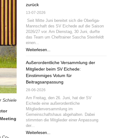
zurück
13-07-2026
Seit Mitte Juni bereitet sich die Oberliga-
Mannschaft des SV Eichede auf die Saison
2026/27 vor. Am Dienstag, 30 Juni, durfte
das Team um Cheftrainer Sascha Steinfeldt
einen...
Weiterlesen...
Außerordentliche Versammlung der
Mitglieder beim SV Eichede:
Einstimmiges Votum für
Beitragsanpassung
28-06-2026
Am Freitag, den 26. Juni, hat der SV
r Schiele
Eichede eine außerordentliche
Mitgliederversammlung im
ctor
Gemeinschaftshaus abgehalten. Dabei
-Meeting
stimmten die Mitglieder einer Anpassung
der...
Weiterlesen...
s Co-