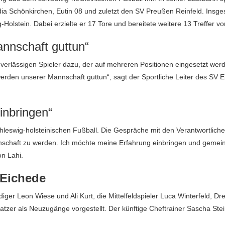
ia Schönkirchen, Eutin 08 und zuletzt den SV Preußen Reinfeld. Insg
Holstein. Dabei erzielte er 17 Tore und bereitete weitere 13 Treffer vor
nnschaft guttun“
verlässigen Spieler dazu, der auf mehreren Positionen eingesetzt wer
erden unserer Mannschaft guttun“, sagt der Sportliche Leiter des SV E
inbringen“
chleswig-holsteinischen Fußball. Die Gespräche mit den Verantwortlich
Mannschaft zu werden. Ich möchte meine Erfahrung einbringen und gemei
on Lahi.
 Eichede
diger Leon Wiese und Ali Kurt, die Mittelfeldspieler Luca Winterfeld, Dr
tzer als Neuzugänge vorgestellt. Der künftige Cheftrainer Sascha Stei