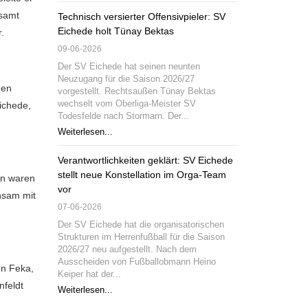
esamt
Technisch versierter Offensivpieler: SV
Eichede holt Tünay Bektas
.
09-06-2026
Der SV Eichede hat seinen neunten
Neuzugang für die Saison 2026/27
den
vorgestellt. Rechtsaußen Tünay Bektas
wechselt vom Oberliga-Meister SV
ichede,
Todesfelde nach Stormarn. Der...
Weiterlesen...
Verantwortlichkeiten geklärt: SV Eichede
stellt neue Konstellation im Orga-Team
en waren
vor
nsam mit
07-06-2026
Der SV Eichede hat die organisatorischen
Strukturen im Herrenfußball für die Saison
2026/27 neu aufgestellt. Nach dem
Ausscheiden von Fußballobmann Heino
en Feka,
Keiper hat der...
nfeldt
Weiterlesen...