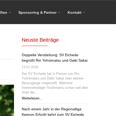
ften
Sponsoring & Partner
Kontakt
Neuste Beiträge
Doppelte Verstärkung: SV Eichede
begrüßt Rin Yohsimatsu und Daiki Sakai
13-07-2026
Der SV Eichede hat in Person von Rin
Yoshimatsu und Daiki Sakai zwei weitere
Neuzugänge vorgestellt. Während
Innenverteidiger Yoshimatsu schon seit dem
Start der...
Weiterlesen...
Nach einem Jahr in der Regionalliga:
Keenon Erfurth kehrt zum SV Eichede