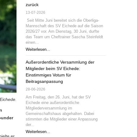
zurück
13-07-2026
Seit Mitte Juni bereitet sich die Oberliga-
Mannschaft des SV Eichede auf die Saison
2026/27 vor. Am Dienstag, 30 Juni, durfte
das Team um Cheftrainer Sascha Steinfeldt
einen...
Weiterlesen...
Außerordentliche Versammlung der
Mitglieder beim SV Eichede:
Einstimmiges Votum für
Beitragsanpassung
28-06-2026
Am Freitag, den 26. Juni, hat der SV
 Eichede
.
Eichede eine außerordentliche
Mitgliederversammlung im
n
Gemeinschaftshaus abgehalten. Dabei
rounder
stimmten die Mitglieder einer Anpassung
der...
Weiterlesen...
ielte er